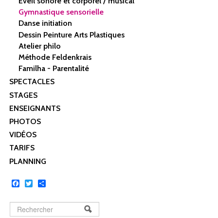
Éveil sonore et corporel / musical
Gymnastique sensorielle
Danse initiation
Dessin Peinture Arts Plastiques
Atelier philo
Méthode Feldenkrais
Familha - Parentalité
SPECTACLES
STAGES
ENSEIGNANTS
PHOTOS
VIDÉOS
TARIFS
PLANNING
Facebook
Twitter
Share
Rechercher
FORMULAIRE DE