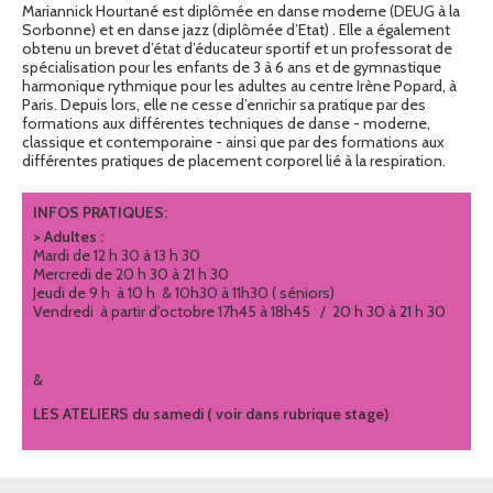
Mariannick Hourtané est diplômée en danse moderne (DEUG à la
Sorbonne) et en danse jazz (diplômée d’Etat) . Elle a également
obtenu un brevet d’état d’éducateur sportif et un professorat de
spécialisation pour les enfants de 3 à 6 ans et de gymnastique
harmonique rythmique pour les adultes au centre Irène Popard, à
Paris. Depuis lors, elle ne cesse d’enrichir sa pratique par des
formations aux différentes techniques de danse - moderne,
classique et contemporaine - ainsi que par des formations aux
différentes pratiques de placement corporel lié à la respiration.
INFOS PRATIQUES:
> Adultes :
Mardi de 12 h 30 à 13 h 30
Mercredi de 20 h 30 à 21 h 30
Jeudi de 9 h à 10 h & 10h30 à 11h30 ( séniors)
Vendredi à partir d'octobre 17h45 à 18h45 / 20 h 30 à 21 h 30
&
LES ATELIERS du samedi ( voir dans rubrique stage)