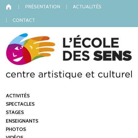
Skip to content
Skip to navigation
PRÉSENTATION
ACTUALITÉS
CONTACT
ACTIVITÉS
SPECTACLES
STAGES
ENSEIGNANTS
PHOTOS
VIDÉOS