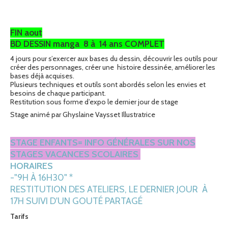
FIN aout
BD DESSIN manga 8 à 14 ans COMPLET
4 jours pour s’exercer aux bases du dessin, découvrir les outils pour
créer des personnages, créer une histoire dessinée, améliorer les
bases déjà acquises.
Plusieurs techniques et outils sont abordés selon les envies et
besoins de chaque participant.
Restitution sous forme d’expo le dernier jour de stage
Stage animé par Ghyslaine Vaysset Illustratrice
STAGE ENFANTS= INFO GÉNÉRALES SUR NOS
STAGES VACANCES SCOLAIRES
HORAIRES
-"9H À 16H30" *
RESTITUTION DES ATELIERS, LE DERNIER JOUR À
17H SUIVI D'UN GOUTÉ PARTAGÉ
Tarifs